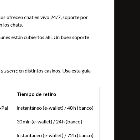
inos ofrecen chat en vivo 24/7, soporte por
 los chats.
nes están cubiertos allí. Un buen soporte
tu suerte
en distintos casinos. Usa esta guía
Tiempo de retiro
yPal
Instantáneo (e-wallet) / 48 h (banco)
30 min (e-wallet) / 24 h (banco)
Instantáneo (e-wallet) / 72 h (banco)