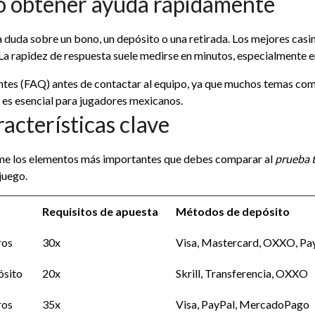
mo obtener ayuda rápidamente
una duda sobre un bono, un depósito o una retirada. Los mejores cas
. La rapidez de respuesta suele medirse en minutos, especialmente en
ntes (FAQ) antes de contactar al equipo, ya que muchos temas comu
l es esencial para jugadores mexicanos.
acterísticas clave
ume los elementos más importantes que debes comparar al
prueba 
 juego.
Requisitos de apuesta
Métodos de depósito
ros
30x
Visa, Mastercard, OXXO, Pa
ósito
20x
Skrill, Transferencia, OXXO
ros
35x
Visa, PayPal, MercadoPago