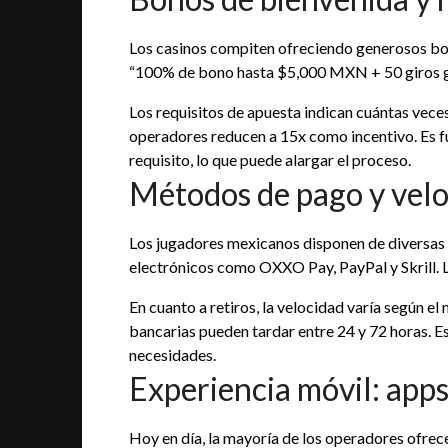
Los casinos compiten ofreciendo generosos bonos
“100% de bono hasta $5,000 MXN + 50 giros grat
Los requisitos de apuesta indican cuántas vece
operadores reducen a 15x como incentivo. Es f
requisito, lo que puede alargar el proceso.
Métodos de pago y velo
Los jugadores mexicanos disponen de diversas 
electrónicos como OXXO Pay, PayPal y Skrill. 
En cuanto a retiros, la velocidad varía según e
bancarias pueden tardar entre 24 y 72 horas. Es 
necesidades.
Experiencia móvil: apps
Hoy en día, la mayoría de los operadores ofrec