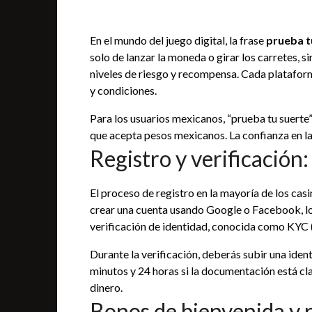
En el mundo del juego digital, la frase
prueba t
solo de lanzar la moneda o girar los carretes, 
niveles de riesgo y recompensa. Cada plataform
y condiciones.
Para los usuarios mexicanos, “prueba tu suerte”
que acepta pesos mexicanos. La confianza en la 
Registro y verificación
El proceso de registro en la mayoría de los ca
crear una cuenta usando Google o Facebook, lo 
verificación de identidad, conocida como KYC
Durante la verificación, deberás subir una iden
minutos y 24 horas si la documentación está cl
dinero.
Bonos de bienvenida y r