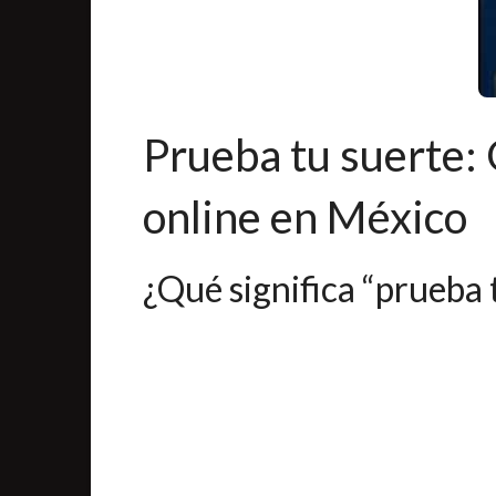
Prueba tu suerte: 
online en México
¿Qué significa “prueba 