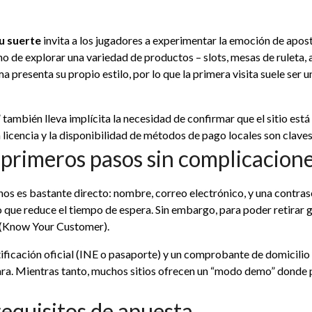
u suerte
invita a los jugadores a experimentar la emoción de apost
sino de explorar una variedad de productos – slots, mesas de ruleta
a presenta su propio estilo, por lo que la primera visita suele se
 también lleva implícita la necesidad de confirmar que el sitio est
licencia y la disponibilidad de métodos de pago locales son claves
: primeros pasos sin complicacion
sinos es bastante directo: nombre, correo electrónico, y una contr
que reduce el tiempo de espera. Sin embargo, para poder retirar 
 (Know Your Customer).
tificación oficial (INE o pasaporte) y un comprobante de domicilio 
ara. Mientras tanto, muchos sitios ofrecen un “modo demo” donde p
equisitos de apuesta