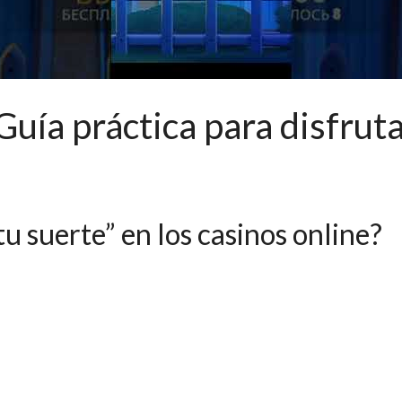
Guía práctica para disfruta
tu suerte” en los casinos online?