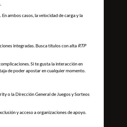
.
. En ambos casos, la velocidad de carga y la
ciones integradas. Busca títulos con alta
RTP
omplicaciones. Si te gusta la interacción en
entaja de poder apostar en cualquier momento.
ity o la Dirección General de Juegos y Sorteos
xclusión y acceso a organizaciones de apoyo.