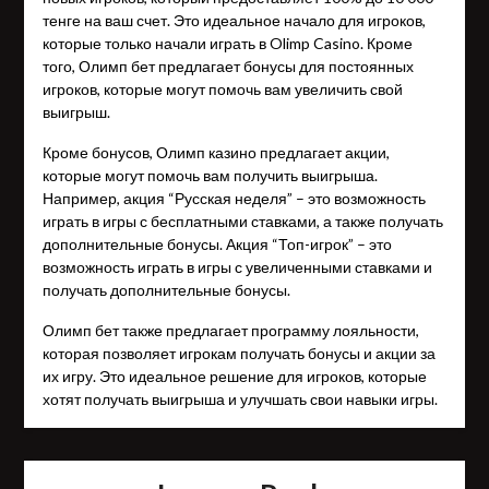
тенге на ваш счет. Это идеальное начало для игроков,
которые только начали играть в Olimp Casino. Кроме
того, Олимп бет предлагает бонусы для постоянных
игроков, которые могут помочь вам увеличить свой
выигрыш.
Кроме бонусов, Олимп казино предлагает акции,
которые могут помочь вам получить выигрыша.
Например, акция “Русская неделя” – это возможность
играть в игры с бесплатными ставками, а также получать
дополнительные бонусы. Акция “Топ-игрок” – это
возможность играть в игры с увеличенными ставками и
получать дополнительные бонусы.
Олимп бет также предлагает программу лояльности,
которая позволяет игрокам получать бонусы и акции за
их игру. Это идеальное решение для игроков, которые
хотят получать выигрыша и улучшать свои навыки игры.