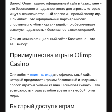
Важно! Олимп казино официальный сайт в Казахстане –
это безопасное и надежное место для игроков, которые
ищут высококачественный сервис и широкий спектр игр.
Олимпбет – это официальный партнер многих
спортивных клубов и организаций, что обеспечивает
высокую надежность и безопасность всех операций.
Олимп казино официальный сайт в Казахстане – это
ваш выбор!
Преимущества игры в Olimp
Casino
Олимпбет –
олимп кз вход
это официальный сайт,
который предлагает игрокам безопасный и надежный
способ играть в онлайн-казино. Олимпбет скачать – это
возможность играть в любое время и из любой точки
мира.
Быстрый доступ к играм