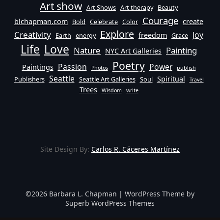
Art show
Art Shows
Art therapy
Beauty
Courage
blchapman.com
create
Bold
Celebrate
Color
Explore
Creativity
Joy
freedom
Earth
energy
Grace
Life
Love
Nature
Painting
NYC Art Galleries
Poetry
Passion
Power
Paintings
Photos
publish
Seattle
Spiritual
Publishers
Seattle Art Galleries
Soul
Travel
Trees
Wisdom
write
Site Design By:
Carlos R. Cáceres Martínez
©2026 Barbara L. Chapman
| WordPress Theme by
Superb WordPress Themes