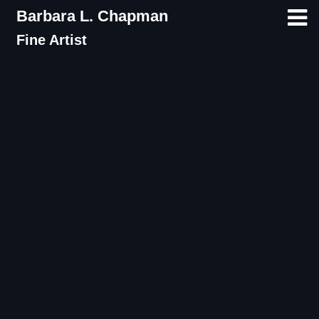
Skip
Barbara L. Chapman
to
Fine Artist
content
Mostbet onlayn kazino
O‘zbekistonda – jonli
kazino imkoniyatlari
Posted on
June 17, 2026