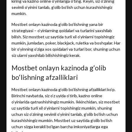
kiring va kazino online o‘yinlariga o‘ting. Keyin, siz o‘zining
sevimli o‘yinini tanlab, g‘olib bo‘lish uchun kurashishingiz
mumkin.
Mostbet onlayn kazinoda g‘olib bo‘lishning yana bir
strategiyasi – o‘yinlarning qoidalari va turlarini yaxshilab
bilish. Siz mostbet uz saytida turli xil o‘yinlarni topishingiz
mumkin, jumladan, poker, blackjack, ruletka va boshqalar. Har
bir o‘yinning o‘ziga xos qoidalari va turlari bor, shuning uchun
siz ularni yaxshilab bilishishingiz kerak.
Mostbet onlayn kazinoda g‘olib
bo‘lishning afzalliklari
Mostbet onlayn kazinoda g‘olib bo‘lishning afzalliklari ko‘p.
Birinchi navbatda, siz o‘z uyida o‘tirib, kazino online
o‘yinlarida qatnashishingiz mumkin. Ikkinchidan, siz mostbet
uz saytida turli xil o‘yinlarni topishingiz mumkin, shuning
uchun siz o‘zining sevimli o‘yinini tanlab, g‘olib bo‘lish uchun
kurashishingiz mumkin. Mostbet uz saytida g‘olib bo‘lish
uchun sizga kerakli bo‘lgan barcha imkoniyatlarga ega