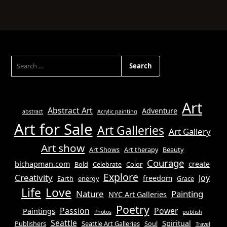
SEARCH
FOR:
Art
Abstract Art
Adventure
abstract
Acrylic painting
Art for Sale
Art Galleries
Art Gallery
Art show
Art Shows
Art therapy
Beauty
Courage
blchapman.com
create
Bold
Celebrate
Color
Explore
Creativity
Joy
freedom
Earth
energy
Grace
Life
Love
Nature
Painting
NYC Art Galleries
Poetry
Passion
Power
Paintings
Photos
publish
Seattle
Spiritual
Publishers
Seattle Art Galleries
Soul
Travel