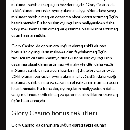
məlumat sahib olmaq üçün hazırlanmışdır. Glory Casino-da
təklif olunan bonuslar, oyunçuların maliyyəsidən daha yaxşı
məlumat sahib olmaq və qazanma olasılıklarını artırmaq üçün
hazırlanmışdır. Bu bonuslar, oyunçuların maliyyəsidən daha
yaxşı məlumat sahib olmaq və qazanma olasılıklarını artırmaq
üçün hazırlanmışdır.
Glory Casino-da qanunlara uyğun olaraq təklif olunan
bonuslar, oyunçuların maliyyəsidən faydalanmaq üçün
təhlükəsiz və təhlükəsiz yoldur. Bu bonuslar, oyunçuların
qazanma olasılıklarını artırmaq və maliyyəsidən daha yaxşı
məlumat sahib olmaq üçün hazırlanmışdır. Glory Casino-da
təklif olunan bonuslar, oyunçuların maliyyəsidən daha yaxşı
məlumat sahib olmaq və qazanma olasılıklarını artırmaq üçün
hazırlanmışdır. Bu bonuslar, oyunçuların maliyyəsidən daha
yaxşı məlumat sahib olmaq və qazanma olasılıklarını artırmaq
üçün hazırlanmışdır.
Glory Casino bonus təklifləri
Glory Casino-da qanunlara uyğun olaraq təklif olunan