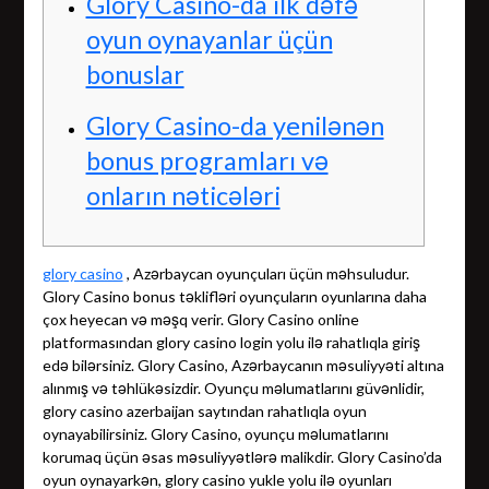
Glory Casino-da ilk dəfə
oyun oynayanlar üçün
bonuslar
Glory Casino-da yenilənən
bonus programları və
onların nəticələri
glory casino
, Azərbaycan oyunçuları üçün məhsuludur.
Glory Casino bonus təklifləri oyunçuların oyunlarına daha
çox heyecan və məşq verir. Glory Casino online
platformasından glory casino login yolu ilə rahatlıqla giriş
edə bilərsiniz. Glory Casino, Azərbaycanın məsuliyyəti altına
alınmış və təhlükəsizdir. Oyunçu məlumatlarını güvənlidir,
glory casino azerbaijan saytından rahatlıqla oyun
oynayabilirsiniz. Glory Casino, oyunçu məlumatlarını
korumaq üçün əsas məsuliyyətlərə malikdir. Glory Casino’da
oyun oynayarkən, glory casino yukle yolu ilə oyunları